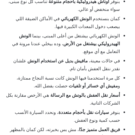
بنوفر
أوناش هيدروليكية بأحجام متنوعة
تناسب كل نوع مبنى،
سواء منخفض أو عالي.
كمان بنستخدم
الونش الكهربائي
في الأماكن الضيقة اللي
بيصعب دخول المعدات الكبيرة فيها.
الونش الكهربائي بيشتغل من أعلى المبنى، بينما
الونش
الهيدروليكي بيشتغل من الأرض
، وده بيخلي عندنا مرونة في
التعامل مع أي موقع.
في حالات معينة،
مافيش بديل عن استخدام الونش
علشان
نقدر ننقل العفش بأمان تام.
كل مرة استخدمنا فيها الونش كانت نسبة النجاح ممتازة،
و
مفيش أي خسائر أو تلفيات
حصلت بفضل الله.
أسعار نقل العفش بالونش مع الرسالة
هي الأرخص مقارنة بكل
الشركات التانية.
بنوفر
سيارات نقل بأحجام متعددة
، ونحدد السيارة الأنسب
حسب كمية ونوع العفش.
فريق العمل متميز جدًا
، مش بس بخبرته، لكن كمان بالمظهر