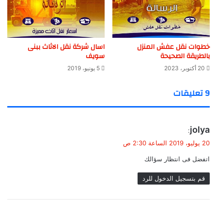
خطوات نقل عفش المنزل
اسال شركة نقل الاثاث ببنى
بالطريقة الصحيحة
سويف
20 أكتوبر، 2023
5 يونيو، 2019
‫9 تعليقات
ي
jolya
:
ق
20 يوليو، 2019 الساعة 2:30 ص
و
اتفضل فى انتظار سؤالك
ل
قم بتسجيل الدخول للرد