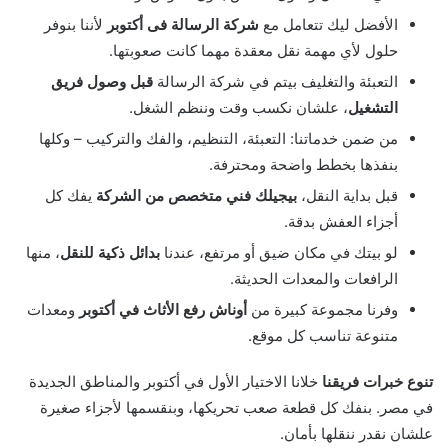
الأفضل ليك تتعامل مع
شركة الرسالة فى أكتوبر
لأننا بنوفر
حلول لأي مهمة نقل معقدة مهما كانت صعوبتها.
التعبئة والتغليف بيتم في شركة الرسالة
قبل وصول فريق
التشغيل
، علشان نكسب وقت وننظم الشغل.
من ضمن خدماتنا: التعبئة، التنظيم، والفك والتركيب – وكلها
بنفذها بخطط واضحة ومحترفة.
قبل بداية النقل،
بيجيلك فني متخصص من الشركة
يفك كل
أجزاء العفش بدقة.
لو بيتك في مكان ضيق أو مرتفع، عندنا
بدائل ذكية للنقل
، منها
الرافعات والمعدات الحديثة.
وفرنا مجموعة كبيرة من
أوناش رفع الأثاث في أكتوبر
ومعدات
متنوعة تناسب كل موقع.
تنوع خبرات فريقنا
خلانا الاختيار الأول في أكتوبر والمناطق الجديدة
في مصر. بنفك كل قطعة صعب تحريكها، وبنقسمها لأجزاء صغيرة
علشان نقدر ننقلها بأمان.