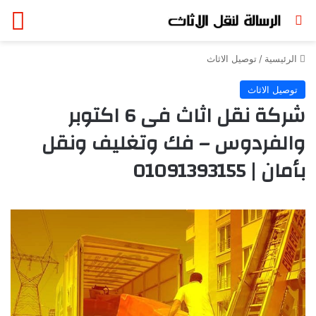
بحث عن
الق
الرئيسية
/
توصيل الاثاث
توصيل الاثاث
شركة نقل اثاث فى 6 اكتوبر
والفردوس – فك وتغليف ونقل
بأمان | 01091393155