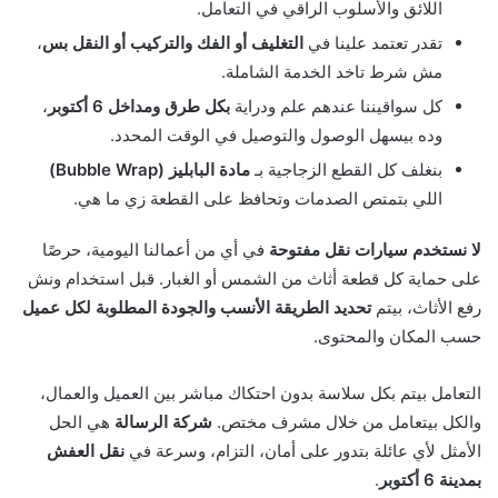
اللائق والأسلوب الراقي في التعامل.
تقدر تعتمد علينا في
التغليف أو الفك والتركيب أو النقل بس
،
مش شرط تاخد الخدمة الشاملة.
كل سواقيننا عندهم علم ودراية
بكل طرق ومداخل 6 أكتوبر
،
وده بيسهل الوصول والتوصيل في الوقت المحدد.
بنغلف كل القطع الزجاجية بـ
مادة البابليز (Bubble Wrap)
اللي بتمتص الصدمات وتحافظ على القطعة زي ما هي.
لا نستخدم سيارات نقل مفتوحة
في أي من أعمالنا اليومية، حرصًا
على حماية كل قطعة أثاث من الشمس أو الغبار. قبل استخدام ونش
رفع الأثاث، بيتم
تحديد الطريقة الأنسب والجودة المطلوبة لكل عميل
حسب المكان والمحتوى.
التعامل بيتم بكل سلاسة بدون احتكاك مباشر بين العميل والعمال،
والكل بيتعامل من خلال مشرف مختص.
شركة الرسالة
هي الحل
الأمثل لأي عائلة بتدور على أمان، التزام، وسرعة في
نقل العفش
بمدينة 6 أكتوبر
.