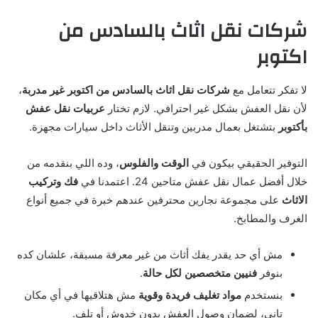
شركات نقل اثاث بالسادس من
اكتوبر
لا تفكر تتعامل مع
شركات نقل اثاث بالسادس من اكتوبر غير مدربة
،
لأن نقل العفش بشكل غير احترافي. لازم تختار
عربيات نقل عفش
بأكتوبر
بتشتغل بعمال مدربين وتنقل الأثاث داخل سيارات مجهزة.
التوفير الحقيقي بيكون في
الوقت والفلوس
، وده اللي بنقدمه من
خلال أفضل عمال نقل عفش متاحين 24. اعتمدنا في
فك وتركيب
الاثاث
على مجموعة نجارين محترفين عندهم خبرة في جميع أنواع
الغرف والمطابخ.
مش أي حد يقدر يفك أثاث من غير معرفة مسبقة، علشان كده
بنوفر
فنيين متخصصين لكل حالة
.
بنستخدم
مواد تغليف فريدة وقوية
مش هتلاقيها في أي مكان
تاني، لضمان وصول العفش بدون خدوش أو تلف.