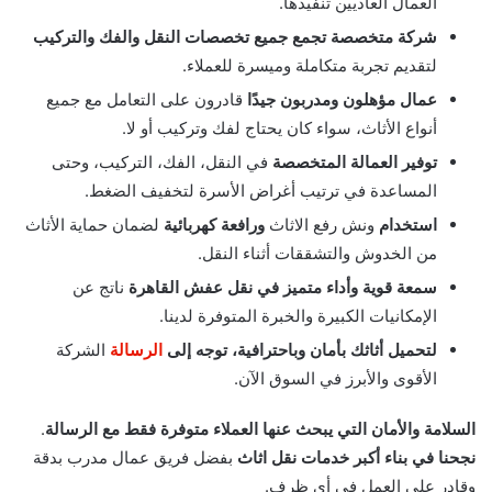
العمال العاديين تنفيذها.
شركة متخصصة تجمع جميع تخصصات النقل والفك والتركيب
لتقديم تجربة متكاملة وميسرة للعملاء.
عمال مؤهلون ومدربون جيدًا
قادرون على التعامل مع جميع
أنواع الأثاث، سواء كان يحتاج لفك وتركيب أو لا.
توفير العمالة المتخصصة
في النقل، الفك، التركيب، وحتى
المساعدة في ترتيب أغراض الأسرة لتخفيف الضغط.
استخدام
ونش رفع الاثاث
ورافعة كهربائية
لضمان حماية الأثاث
من الخدوش والتشققات أثناء النقل.
سمعة قوية وأداء متميز في نقل عفش القاهرة
ناتج عن
الإمكانيات الكبيرة والخبرة المتوفرة لدينا.
لتحميل أثاثك بأمان وباحترافية، توجه إلى
الرسالة
الشركة
الأقوى والأبرز في السوق الآن.
السلامة والأمان التي يبحث عنها العملاء متوفرة فقط مع الرسالة
.
نجحنا في بناء أكبر خدمات نقل اثاث
بفضل فريق عمال مدرب بدقة
وقادر على العمل في أي ظرف.