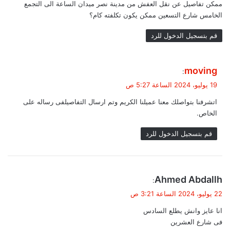
ممكن تفاصيل عن نقل العفش من مدينة نصر ميدان الساعة الى التجمع
ل
الخامس شارع التسعين ممكن يكون تكلفته كام؟
قم بتسجيل الدخول للرد
ي
moving
:
ق
19 يوليو، 2024 الساعة 5:27 ص
و
اتشرفنا بتواصلك معنا عميلنا الكريم وتم ارسال التفاصيلفى رساله على
ل
الخاص.
قم بتسجيل الدخول للرد
ي
Ahmed Abdallh
:
ق
22 يوليو، 2024 الساعة 3:21 ص
و
انا عايز وانش يطلع السادس
ل
فى شارع العشرين