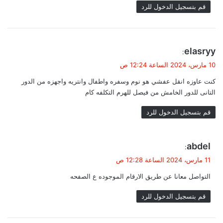
ي
قم بتسجيل الدخول للرد
ق
ا
ي
elasryy
:
ت
ق
10 مارس، 2024 الساعة 12:24 ص
و
كنت عاوزه انقل عفشي هو نوم وسفره واطفال وانتريه واجهزه من الدور
ل
التانى للدور الخامش من فيصل للهرم التكلفه كام
قم بتسجيل الدخول للرد
ي
abdel‬‏
:
ق
11 مارس، 2024 الساعة 12:28 ص
و
التواصل معانا عن طريق الارقام الموجوده ع الصفحه
ل
قم بتسجيل الدخول للرد