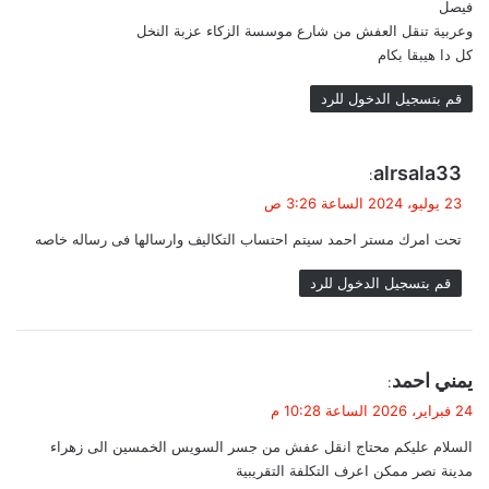
فيصل
وعربية تنقل العفش من شارع موسسة الزكاء عزبة النخل
كل دا هيبقا بكام
قم بتسجيل الدخول للرد
ي
alrsala33
:
ق
23 يوليو، 2024 الساعة 3:26 ص
و
تحت امرك مستر احمد سيتم احتساب التكاليف وارسالها فى رساله خاصه
ل
قم بتسجيل الدخول للرد
ي
يمني احمد
:
ق
24 فبراير، 2026 الساعة 10:28 م
و
السلام عليكم محتاج انقل عفش من جسر السويس الخمسين الى زهراء
ل
مدينة نصر ممكن اعرف التكلفة التقريبية