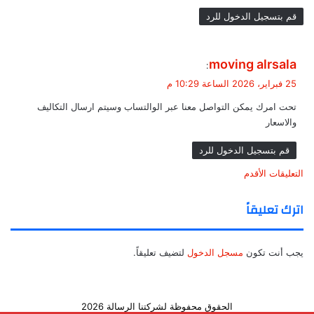
قم بتسجيل الدخول للرد
ي
moving alrsala
:
ق
25 فبراير، 2026 الساعة 10:29 م
و
تحت امرك يمكن التواصل معنا عبر الوالتساب وسيتم ارسال التكاليف
ل
والاسعار
قم بتسجيل الدخول للرد
ت
التعليقات الأقدم
ص
اترك تعليقاً
فّ
ح
يجب أنت تكون
مسجل الدخول
لتضيف تعليقاً.
ا
ل
الحقوق محفوظة لشركتنا الرسالة 2026