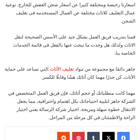
اسعارنا رخيصة ومختلفة كثيرا عن اسعار شحن العفش للخارج. نوعية
عمال التغليف للاثاث مختلفة عن العمال المستخدمه فى تغليف
الشحن.
قمنا بتدريب فريق العمل بشكل جيد على الأسس الصحيحة لنقل
الاثاث ولذلك هل وجدت ما تبحث عنها بالفعل فى قائمة الخدمات
الخاصة بنا.
جاهز دائمًا مع مجموعة من مواد
تغليف الأثاث
التي تساعد على حماية
الأثاث. كن حذرًا مهما كان أثاثك هشًا وقابلًا للكسر.
مهما كانت متطلباتك أو حجم أثاثك، فإن فريق العمل المتخصص في
الشركة جاهز لتلبية احتياجاتك بكل اهتمام واحترافية، مما يجعل
الانتقال خطوة سهلة ومريحة. اختيار شركة الرسالة يعني اختيار
الراحة والاطمئنان في كل مرحلة من المراحل.
‏Tumblr
بينتيريست
‏Reddit