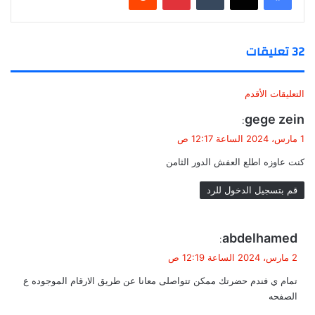
‫32 تعليقات
ت
التعليقات الأقدم
ص
ي
gege zein
:
ق
1 مارس، 2024 الساعة 12:17 ص
فّ
و
كنت عاوزه اطلع العفش الدور الثامن
ل
ح
قم بتسجيل الدخول للرد
ا
ل
ي
abdelhamed‬‏
:
ت
ق
2 مارس، 2024 الساعة 12:19 ص
و
ع
تمام ي فندم حضرتك ممكن تتواصلى معانا عن طريق الارقام الموجوده ع
ل
ل
الصفحه