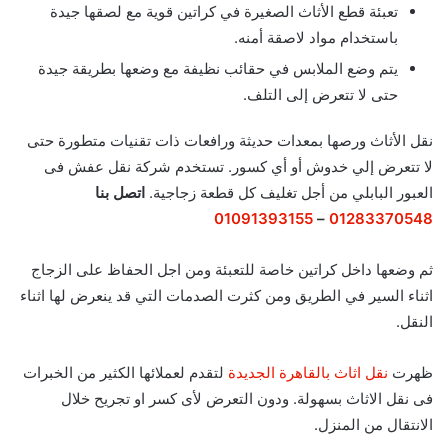
تعبئة قطع الأثاث الصغيرة في كراتين قوية مع لصقها جيدة
باستخدام مواد لاصقة أمنه.
يتم وضع الملابس في حقائب نظيفة مع وضعها بطريقة جيدة
حتى لا تتعرض إلى التلف.
نقل الأثاث ورصها بمعدات حديثة ورافعات ذات تقنيات متطورة حتى
لا تتعرض إلي خدوش أو أي كسور. تستخدم شركة نقل عفش فى
العبور البابلي من أجل تغليف كل قطعة زجاجية.
اتصل بنا
01091393155
–
01283370548
ثم وضعها داخل كراتين خاصة للتعبئة ومن اجل الحفاظ على الزجاج
اثناء السير في الطريق ومن كثرت الصدمات التي قد ينعرض لها اثناء
النقل.
ظهرت
نقل اثاث بالقاهرة الجديدة
لتقدم لعملائها الكثير من الخبرات
فى نقل الاثاث بسهولة. ودون التعرض لأى كسر او تجريح خلال
الانتقال من المنزل.