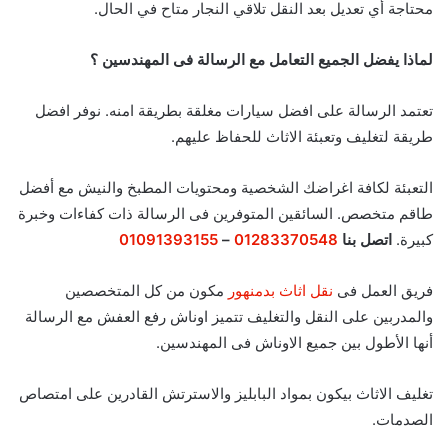
محتاجة أي تعديل بعد النقل تلاقي النجار متاح في الحال
.
لماذا يفضل الجميع التعامل مع الرسالة فى المهندسين ؟
تعتمد الرسالة على افضل سيارات مغلقة بطريقة امنه. نوفر افضل
طريقة لتغليف وتعبئة الاثاث للحفاظ عليهم.
التعبئة لكافة اغراضك الشخصية ومحتويات المطبخ والنيش مع أفضل
طاقم متخصص. السائقين المتوفرين فى الرسالة ذات كفاءات وخبرة
كبيرة.
اتصل بنا
01283370548
–
01091393155
فريق العمل فى
نقل اثاث بدمنهور
مكون من كل المتخصصين
والمدربين على النقل والتغليف تتميز اوناش رفع العفش مع الرسالة
أنها الأطول بين جميع الاوناش فى المهندسين.
تغليف الاثاث بيكون بمواد البابليز والاسترتش القادرين على امتصاص
الصدمات.