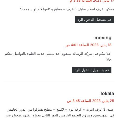
17 يناير، 2023 الساعة 3:28 م
و
ممكن اعرف اسعار تغليف 5 غرف + مطبخ يتكلفوا كام لو سمحت؟
ل
قم بتسجيل الدخول للرد
ي
moving
:
ق
18 يناير، 2023 الساعة 4:01 ص
و
اهلا بيكم فى شركة الرساله سيقوم احد ممثلى خدمة العلمء بالتواصل معكم
ل
حالا
قم بتسجيل الدخول للرد
ي
lokala
:
ق
25 يناير، 2023 الساعة 3:45 ص
و
عندى 3 غرف انترية + غرفة نوم + لافينج + مطبخ هينزلوا من الدور الخامس
ل
فى المهندسين وهيروح التجمع الخامس الدور الثانى محتاج انقلهم ومحتاج نجار