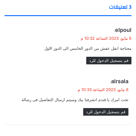
ن
ن
‫3 تعليقات
ز
ت
ل
ع
ك
ر
ي
ف
elpoul
:
ه
ق
6 مايو، 2023 الساعة 10:32 م
ا
و
و
محتاجة انقل عفش من الدور الخامس الى الدور الاول
ل
ت
قم بتسجيل الدخول للرد
ط
ل
ع
ع
ي
alrsala
:
ل
ق
6 مايو، 2023 الساعة 10:33 م
ي
و
ه
تحت امرك يا فندم اتشرفنا بيك وسيتم ارسال التفاصيل فى رسالة
ل
ا
قم بتسجيل الدخول للرد