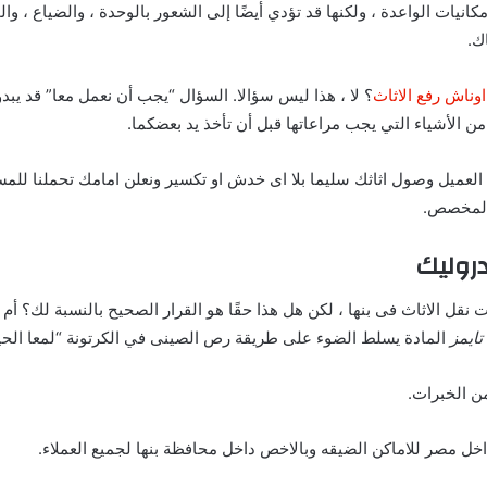
مكانيات الواعدة ، ولكنها قد تؤدي أيضًا إلى الشعور بالوحدة ، والضياع ، و
اك.
اوناش رفع الاثاث
؟ لا ، هذا ليس سؤالا. السؤال “يجب أن نعمل معا” قد يبد
ن الأشياء التي يجب مراعاتها قبل أن تأخذ يد بعضكما.
 العميل وصول اثاثك سليما بلا اى خدش او تكسير ونعلن امامك تحملنا لل
 المخصص.
وليك
ت نقل الاثاث فى بنها ، لكن هل هذا حقًا هو القرار الصحيح بالنسبة لك؟ أم 
تايمز
المادة يسلط الضوء على طريقة رص الصينى في الكرتونة “لمعا الحي
من الخبرات.
خل مصر للاماكن الضيقه وبالاخص داخل محافظة بنها لجميع العملاء.