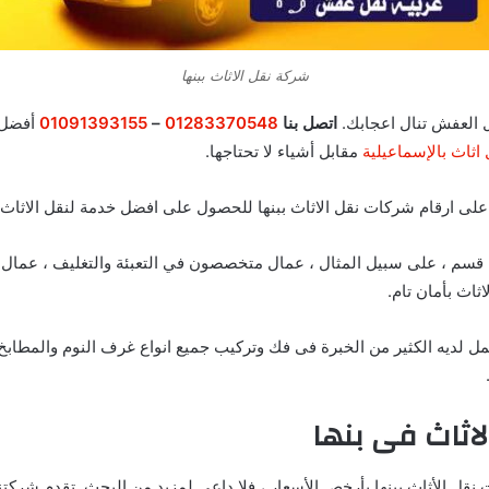
شركة نقل الاثاث ببنها
العفش تنال اعجابك.
اتصل بنا
01283370548
–
01091393155
أفضل ط
اثاث بالإسماعيلية
مقابل أشياء لا تحتاجها.
لى ارقام شركات نقل الاثاث ببنها للحصول على افضل خدمة لنقل الاثاث ا
م ، على سبيل المثال ، عمال متخصصون في التعبئة والتغليف ، عمال ف
ثاث بأمان تام.
مل لديه الكثير من الخبرة فى فك وتركيب جميع انواع غرف النوم والمطابخ.
اثاث فى بنها
قل الأثاث ببنها بأرخص الأسعار ، فلا داعي لمزيد من البحث. تقدم شركتن