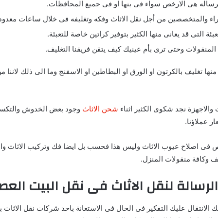
رساله هى الارخص سواء فى بنها او فى جميع المحافظات.
راء والمتخصصين من أجل نقل الاثاث وفكه وتغليفه فى خلال ساعات معدود
بئة التى قد يعانى منها الكثير بتوفير كراتين خاصة للتعبئة.
لمنقولات وحتى ترى بأم عينيك كيف يتقن فريقنا التغليف.
منها تغليف بالكرتون او الورق او البطاطين او الاسفنج وما الى ذلك لاننا
 والاجهزة نجد شكوى الكثير اثناء
شحن الاثاث
وجود بعض الخدوش والتكسي
ر عملاؤنا.
ى اصلاح عيوب الاثاث وليس هذا فحسب بل ايضا فك وتركيب الاثاث والاج
جف وكافة منقولات المنزل.
الرسالة لنقل الاثاث فى نقل البيت الع
الانتقال عليك التفكير فى الحال فى الاستعانة باحد شركات نقل الاثاث ب