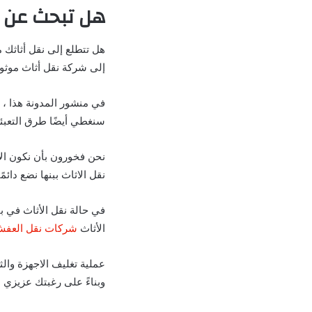
هل تبحث عن ا
هل تتطلع إلى نقل أثاثك م
إلى شركة نقل أثاث موثوقة
في منشور المدونة هذا ،
سنغطي أيضًا طرق التعبئة
نحن فخورون بأن نكون الأ
نقل الاثاث ببنها نضع دائمً
في حالة نقل الأثاث في بنه
الأثاث
شركات نقل العف
عملية تغليف الاجهزة وال
وبناءً على رغبتك عزيزي ا