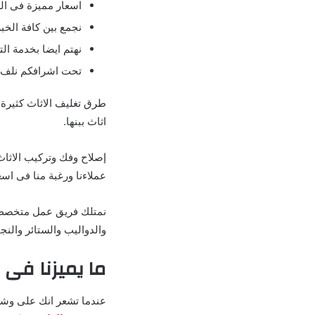
اسعار مميزة فى ال
نجمع بين كافة الخب
نهتم ايضا بخدمة التع
تحت اشرافكم نلف ا
طرق تغليف الاثاث كثيرة 
اثاث ببنها.
إصلاح وفك وتركيب الاثاث
عملاءنا ورغبة منا فى اسعا
نمتلك فريق عمل متخصص ف
والدواليب والستائر والن
ما يميزنا فى 
عندما تشعر انك على وشك 