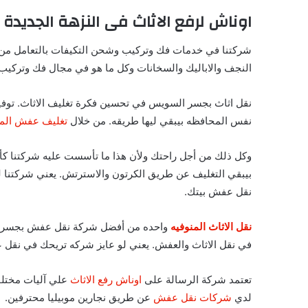
اوناش لرفع الاثاث فى النزهة الجديدة
شركتنا في خدمات فك وتركيب وشحن التكيفات بالتعامل من
النجف والاباليك والسخانات وكل ما هو في مجال فك وتركيب 
نقل اثاث بجسر السويس في تحسين فكرة تغليف الاثاث. توفير
نفس المحافظه بيبقي ليها طريقه. من خلال
تغليف عفش الم
وكل ذلك من أجل راحتك ولأن هذا ما تأسست عليه شركتنا كأ
بيبقي التغليف عن طريق الكرتون والاسترتش. يعني شركتنا 
نقل عفش بيتك.
نقل الاثاث المنوفيه
واحده من أفضل شركة نقل عفش بجسر ال
في نقل الاثاث والعفش. يعني لو عايز شركه تريحك في نقل ع
تعتمد شركة الرسالة على
اوناش رفع الاثاث
علي آليات مختلفه
لدي
شركات نقل عفش
عن طريق نجارين موبيليا محترفين.