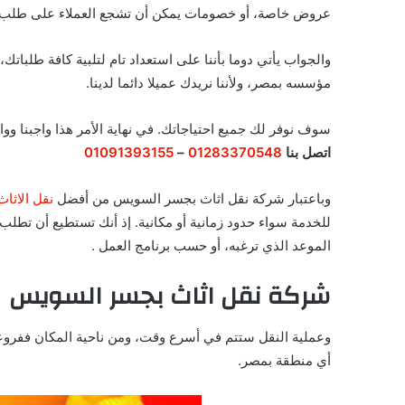
عروض خاصة، أو خصومات يمكن أن تشجع العملاء على طلب خ
والجواب يأتي دوما بأننا على استعداد تام لتلبية كافة طلبا
مؤسسه بمصر، ولأننا نريدك عميلا دائما لدينا.
سوف نوفر لك جميع احتياجاتك. في نهاية الأمر هذا واجبنا
اتصل بنا
01283370548
–
01091393155
وباعتبار شركة نقل اثاث بجسر السويس من أفضل
نقل الاثاث
للخدمة سواء حدود زمانية أو مكانية. إذ أنك تستطيع أن تط
الموعد الذي ترغبه، أو حسب برنامج العمل .
شركة نقل اثاث بجسر السويس
وعملية النقل ستتم في أسرع وقت، ومن ناحية المكان ففرو
أي منطقة بمصر.